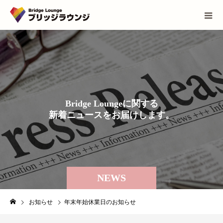
B
r
i
d
g
e
L
o
u
n
g
e
に
関
す
る
新
着
ニ
ュ
ー
ス
を
お
届
け
し
ま
す
。
NEWS
お知らせ
年末年始休業日のお知らせ