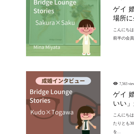
ゲイ 
場所に
こんにちは
前半の会員
7,563 vie
ゲイ 
いい」
こんにち
たりとも3
を...