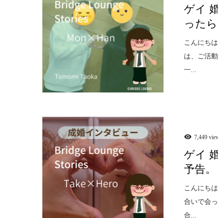
ゲイ 
ったら
こんにちは
は、ご活
一...
7,449 vie
ゲイ 
予告。
こんにちは
合いで会
合...