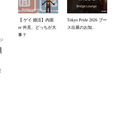
【 ゲイ 婚活】内面
Tokyo Pride 2026 ブー
or 外見、どっちが大
ス出展のお知...
事？
ジ
退
度