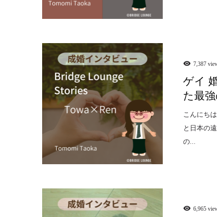
7,387 vie
ゲイ 
た最強
こんにちは
と日本の
の...
6,965 vie