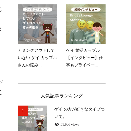
じ
代
カミングアウトして
ゲイ 婚活カップル
いない ゲイ カップル
【インタビュー】仕
さんの悩み...
事もプライベー...
ジ
こ
人気記事ランキング
ゲイ の方が好きなタイプつ
1
ふ
いて。
51,906 views