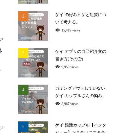
ゲイ の好みヒゲと短髪につ
2
いて考える。
15,419 views
ジ
れ
ゲイ アプリの自己紹介文の
3
書き方(その②)
9,959 views
外
カミングアウトしていない
4
ゲイ カップルさんの悩み。
8,967 views
ゲイ 婚活カップル【インタ
5
ジ
ビュー】お見合いに向き合