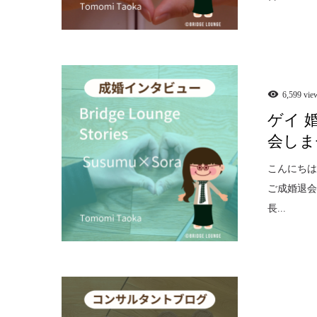
6,599 vie
ゲイ 
会しま
こんにちは
ご成婚退
長...