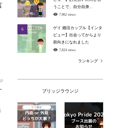
言
うことで、自分自身...
7,962 views
ゲイ 婚活カップル【インタ
6
お
ビュー】出会ってからより
前向きになれました
7,824 views
ランキング
ジ
す
ブリッジラウンジ
見