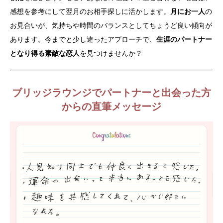
感想を参考にして翌月のお相手探しに活かします。
月にお一人
の
お見合いが、気持ちや時間のバランスとしてちょうど良い傾向が
あります。今までと少し違ったアプローチで、
生涯のパートナー
となり得る素敵な恋人
を見つけませんか？
ブリッジラウンジでパートナーと出会った方
からの直筆メッセージ
