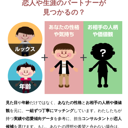
恋人や生涯のパートナーが
見つかるの？
見た目
や
年齢
だけではなく、
あなたの性格
と
お相手の人柄や価値
観
を元に、
一組ずつ丁寧にマッチング
しています。わたしたちが
持つ
実績や恋愛傾向データ
を参考に、担当
コンサルタント
が
恋人
候補
を選びます。
もし、あなたの理想や希望と合わない場合は、