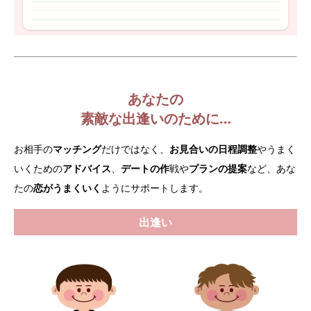
あなたの
素敵な出逢いのために…
お相手の
マッチング
だけではなく、
お見合いの日程調整
やうまく
いくための
アドバイス
、
デートの作
戦や
プランの提案
など、あな
たの
恋がうまくいく
ようにサポートします。
出逢い