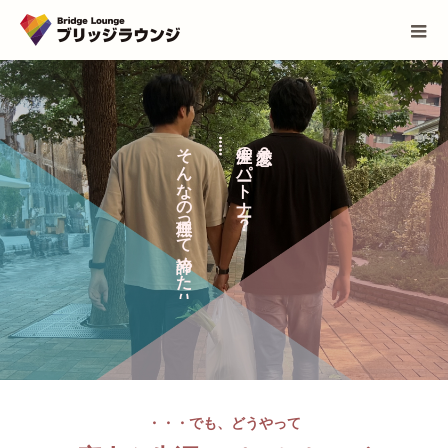
そ
.
の
？
.
.
.
.
ん
パ
な
ト
の
ナ
っ
？
て
め
た
り
・・・でも、どうやって