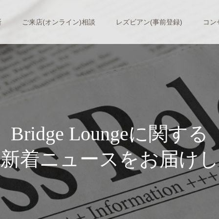
断
ご来店(オンライン)相談
レズビアン(事前登録)
コン
B
r
i
d
g
e
L
o
u
n
g
e
に
関
す
る
着
ニ
ュ
ー
ス
を
お
届
け
し
ま