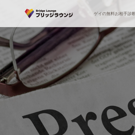
ゲイの無料お相手診
新