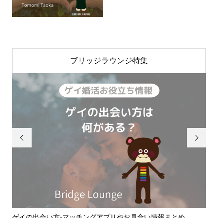
ブリッジラウンジ特集


のふ
ゲイの出会い方-マッチングアプリやお見合い情報まとめ
ゲ