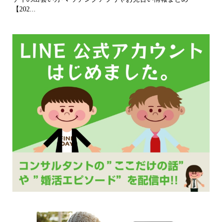
【202...
無..