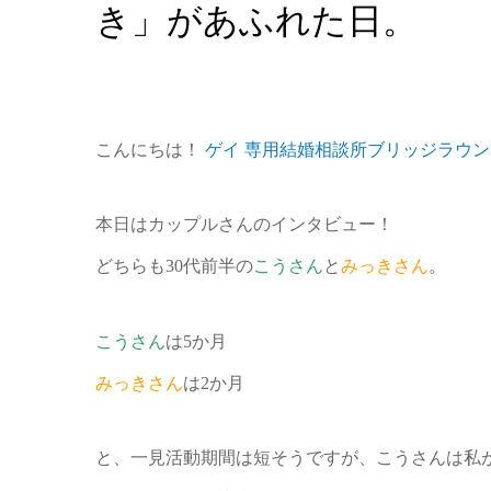
き」があふれた日。
こんにちは！
ゲイ 専用結婚相談所ブリッジラウン
本日はカップルさんのインタビュー！
どちらも30代前半の
こうさん
と
みっきさん
。
こうさん
は5か月
みっきさん
は2か月
と、一見活動期間は短そうですが、こうさんは私